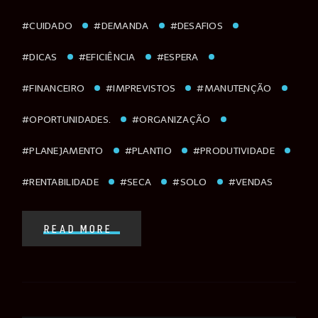
#CUIDADO
#DEMANDA
#DESAFIOS
#DICAS
#EFICIÊNCIA
#ESPERA
#FINANCEIRO
#IMPREVISTOS
#MANUTENÇÃO
#OPORTUNIDADES.
#ORGANIZAÇÃO
#PLANEJAMENTO
#PLANTIO
#PRODUTIVIDADE
#RENTABILIDADE
#SECA
#SOLO
#VENDAS
READ MORE