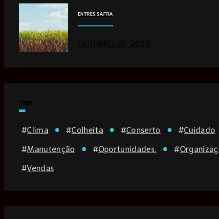
ENTRESSAFRA
OUTUBRO 25, 2022
Tags
#
Clima
#
Colheita
#
Conserto
#
Cuidado
#
Manutenção
#
Oportunidades.
#
Organiza
#
Vendas